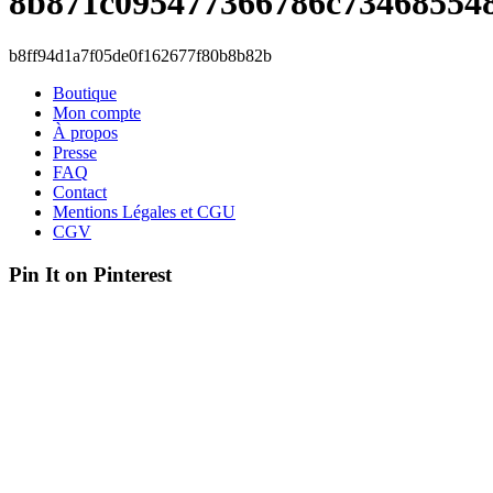
8b871c095477366786c73468554
b8ff94d1a7f05de0f162677f80b8b82b
Boutique
Mon compte
À propos
Presse
FAQ
Contact
Mentions Légales et CGU
CGV
Pin It on Pinterest