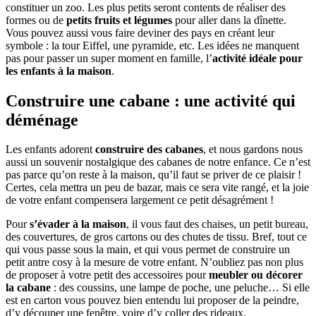
constituer un zoo. Les plus petits seront contents de réaliser des
formes ou de
petits fruits et légumes
pour aller dans la dînette.
Vous pouvez aussi vous faire deviner des pays en créant leur
symbole : la tour Eiffel, une pyramide, etc. Les idées ne manquent
pas pour passer un super moment en famille, l’
activité idéale pour
les enfants à la maison
.
Construire une cabane : une activité qui
déménage
Les enfants adorent
construire des cabanes
, et nous gardons nous
aussi un souvenir nostalgique des cabanes de notre enfance. Ce n’est
pas parce qu’on reste à la maison, qu’il faut se priver de ce plaisir !
Certes, cela mettra un peu de bazar, mais ce sera vite rangé, et la joie
de votre enfant compensera largement ce petit désagrément !
Pour
s’évader à la maison
, il vous faut des chaises, un petit bureau,
des couvertures, de gros cartons ou des chutes de tissu. Bref, tout ce
qui vous passe sous la main, et qui vous permet de construire un
petit antre cosy à la mesure de votre enfant. N’oubliez pas non plus
de proposer à votre petit des accessoires pour
meubler ou décorer
la cabane
: des coussins, une lampe de poche, une peluche… Si elle
est en carton vous pouvez bien entendu lui proposer de la peindre,
d’y découper une fenêtre, voire d’y coller des rideaux.