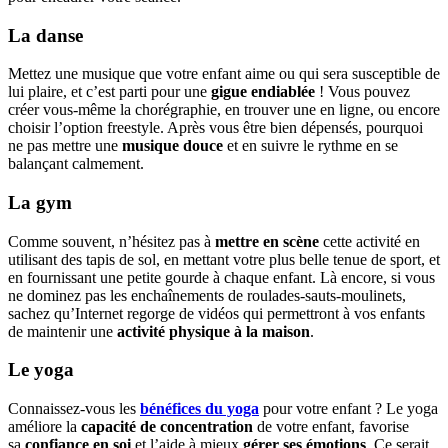
La danse
Mettez une musique que votre enfant aime ou qui sera susceptible de
lui plaire, et c’est parti pour une
gigue endiablée
! Vous pouvez
créer vous-même la chorégraphie, en trouver une en ligne, ou encore
choisir l’option freestyle. Après vous être bien dépensés, pourquoi
ne pas mettre une
musique douce
et en suivre le rythme en se
balançant calmement.
La gym
Comme souvent, n’hésitez pas à
mettre en scène
cette activité en
utilisant des tapis de sol, en mettant votre plus belle tenue de sport, et
en fournissant une petite gourde à chaque enfant. Là encore, si vous
ne dominez pas les enchaînements de roulades-sauts-moulinets,
sachez qu’Internet regorge de vidéos qui permettront à vos enfants
de maintenir une
activité physique à la maison
.
Le yoga
Connaissez-vous les
bénéfices du yoga
pour votre enfant ? Le yoga
améliore la
capacité de concentration
de votre enfant, favorise
sa
confiance en soi
et l’aide à mieux
gérer ses émotions
. Ce serait