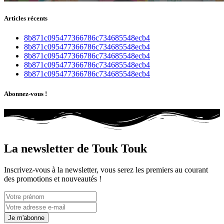
Articles récents
8b871c095477366786c734685548ecb4
8b871c095477366786c734685548ecb4
8b871c095477366786c734685548ecb4
8b871c095477366786c734685548ecb4
8b871c095477366786c734685548ecb4
Abonnez-vous !
La newsletter de Touk Touk
Inscrivez-vous à la newsletter, vous serez les premiers au courant
des promotions et nouveautés !
Je m'abonne