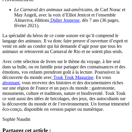
Le Carnaval des animaux sud-américains
, de Carl Norac et
May Angeli, avec la voix d’Elliot Jenicot et l’ensemble
Almaviva, éditions
Didier Jeunesse
, dès 7 ans (36 pages,
février 2021).
La spécialité du héros de ce conte sonore est qu’il comprend le
langage des animaux. Il va donc faire preuve d’ouverture d’esprit et
venir en aide au condor qui lui demande d’agir pour que tous les
animaux se retrouvent au Carnaval de Rio et ne soient plus seuls.
Avec cette sélection de livres sur le thème du voyage, à lire seul
dans sa bulle, ou en famille pour partager des connaissances et des
émotions, vos enfants prendront goût à la lecture. Poursuivez la
découverte du monde avec
Touk Touk Magazine
. En vous
abonnant
,
vous recevrez des histoires et des documentaires riches
sur une région de France et un pays du monde : gastronomie,
monuments, culture et traditions, nature et biodiversité. Touk Touk
ce sont aussi des idées de bricolages, des jeux, des autocollants sur
la découverte du monde et de l’environnement. Un format trimestriel
éco-conçu, disponible en version papier ou numérique.
Sophie Naudin
Partagez cet article :