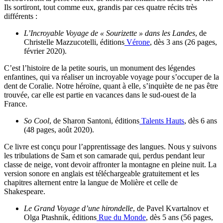
Ils sortiront, tout comme eux, grandis par ces quatre récits très
différents :
L’Incroyable Voyage de « Sourizette » dans les Landes
, de
Christelle Mazzucotelli, éditions
Vérone
, dès 3 ans (26 pages,
février 2020).
C’est l’histoire de la petite souris, un monument des légendes
enfantines, qui va réaliser un incroyable voyage pour s’occuper de la
dent de Coralie. Notre héroïne, quant à elle, s’inquiète de ne pas être
trouvée, car elle est partie en vacances dans le sud-ouest de la
France.
So Cool
, de Sharon Santoni, éditions
Talents Hauts
, dès 6 ans
(48 pages, août 2020).
Ce livre est conçu pour l’apprentissage des langues. Nous y suivons
les tribulations de Sam et son camarade qui, perdus pendant leur
classe de neige, vont devoir affronter la montagne en pleine nuit. La
version sonore en anglais est téléchargeable gratuitement et les
chapitres alternent entre la langue de Molière et celle de
Shakespeare.
Le Grand Voyage d’une hirondelle
, de Pavel Kvartalnov et
Olga Ptashnik, éditions
Rue du Monde
, dès 5 ans (56 pages,