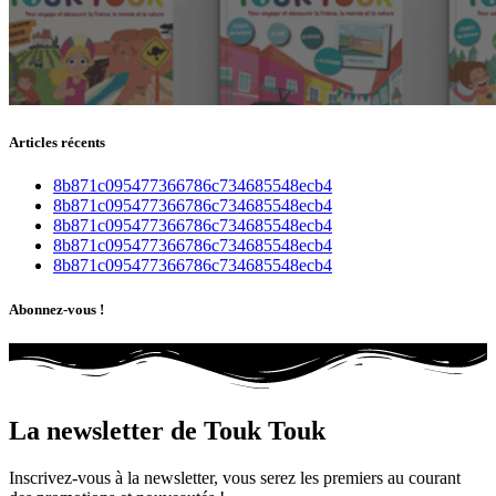
Articles récents
8b871c095477366786c734685548ecb4
8b871c095477366786c734685548ecb4
8b871c095477366786c734685548ecb4
8b871c095477366786c734685548ecb4
8b871c095477366786c734685548ecb4
Abonnez-vous !
La newsletter de Touk Touk
Inscrivez-vous à la newsletter, vous serez les premiers au courant